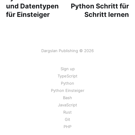
und Datentypen
Python Schritt für
für Einsteiger
Schritt lernen
Dargslan Publishing © 2026
Sign up
TypeScript
Python
Python Einsteiger
Bash
JavaScript
Rust
Git
PHP